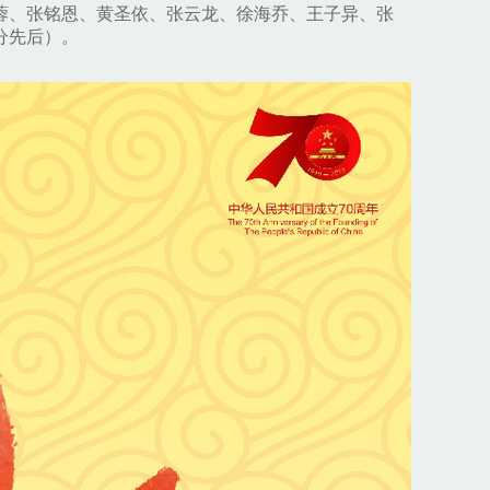
蓉、张铭恩、黄圣依、张云龙、徐海乔、王子异、张
分先后）。