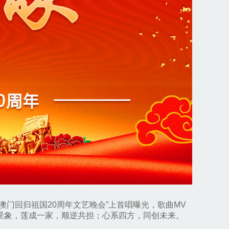
门回归祖国20周年文艺晚会”上首唱曝光，歌曲MV
景象，莲成一家，顺逆共担；心系四方，同创未来。