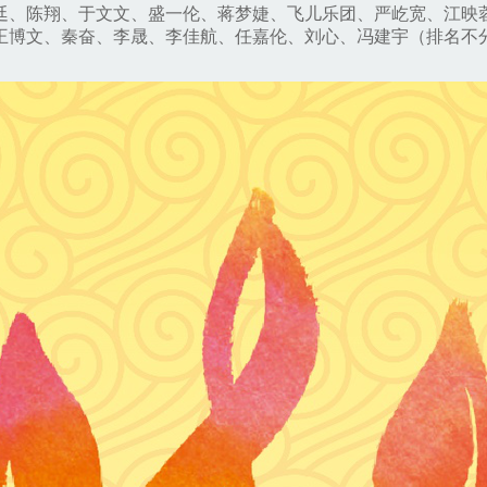
廷、陈翔、于文文、盛一伦、蒋梦婕、飞儿乐团、严屹宽、江映
王博文、秦奋、李晟、李佳航、任嘉伦、刘心、冯建宇（排名不