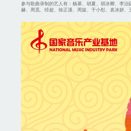
参与歌曲录制的艺人有：杨幂、胡夏、胡冰卿、李治
赫、周觅、经超、徐正溪、周旋、于小彤、袁冰妍、